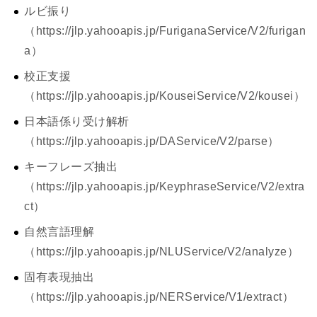
ルビ振り
（https://jlp.yahooapis.jp/FuriganaService/V2/furigan
a）
校正支援
（https://jlp.yahooapis.jp/KouseiService/V2/kousei）
日本語係り受け解析
（https://jlp.yahooapis.jp/DAService/V2/parse）
キーフレーズ抽出
（https://jlp.yahooapis.jp/KeyphraseService/V2/extra
ct）
自然言語理解
（https://jlp.yahooapis.jp/NLUService/V2/analyze）
固有表現抽出
（https://jlp.yahooapis.jp/NERService/V1/extract）