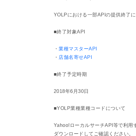
YOLPにおける一部APIの提供終
■終了対象API
・
業種マスターAPI
・
店舗名寄せAPI
■終了予定時期
2018年6月30日
■YOLP業種業種コードについて
Yahoo!ローカルサーチAPI等で
ダウンロードしてご確認ください。