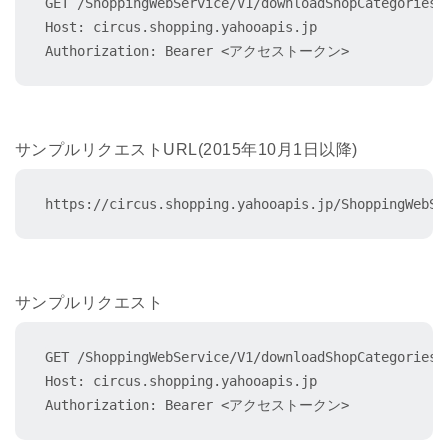
GET /ShoppingWebService/V1/downloadShopCategories?
Host: circus.shopping.yahooapis.jp

Authorization: Bearer <アクセストークン>
サンプルリクエストURL(2015年10月1日以降)
https://circus.shopping.yahooapis.jp/ShoppingWebSe
サンプルリクエスト
GET /ShoppingWebService/V1/downloadShopCategories?s
Host: circus.shopping.yahooapis.jp

Authorization: Bearer <アクセストークン>