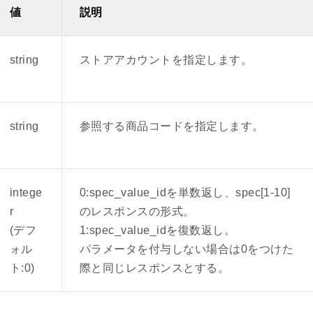
値
説明
string
ストアアカウントを指定します。
des/SubCode/PostageSet 個別商品の配送グループ番号
、下記レスポンスフィールドを削除いたします。
string
参照する商品コードを指定します。
tingId（環境ラベル / エコキーワード）
ttingEvidenceUrl（環境ラベル / エコキーワードのエビデンスURL）
t/Condition）の説明を追記しました。
intege
0:spec_value_idを単数返し、spec[1-10]
止になります。
r
のレスポンスの形式。
(デフ
1:spec_value_idを復数返し。
ォル
パラメータを付与しない場合は0をつけた
ult/Condition）説明に以下の状態コードを追記しました。
ト:0)
際と同じレスポンスとする。
売
ラン限定