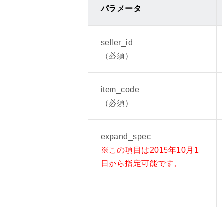
パラメータ
2025年11月13日
レスポンスフィールド の追加
seller_id
/ResultSet/Result/SubCo
（必須）
2025年11月12日
「ECOチャレンジ」終了に伴い
item_code
/ResultSet/Result/EcoSet
（必須）
/ResultSet/Result/EcoSe
商品の状態（/ResultSet/Resul
expand_spec
※2027年6月に「1：中古」は廃
※この項目は2015年10月1
日から指定可能です。
2025年11月6日
商品の状態（/ResultSet/Res
2 : 新品：Yahoo!オークション併
※Yahoo!オークション併売プ
3 : 中古：未使用