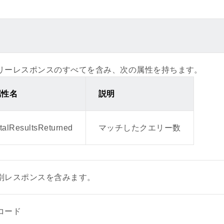
tion1～5/SpecID(バリエーション1～5 - スペックID)
tion1～5/Name(バリエーション1～5 - 表示名)
更しました。
リーレスポンスのすべてを含み、次の属性を持ちます。
属性名
説明
を追加しました。
otalResultsReturned
マッチしたクエリー数
ettingId（環境ラベル / エコキーワード）
ettingEvidenceUrl（環境ラベル / エコキーワードのエビデンス
別レスポンスを含みます。
を追加しました。
コード
ntImmediate（獲得ポイント今すぐ利用フラグ）