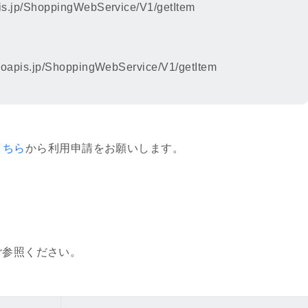
pis.jp/ShoppingWebService/V1/getItem
veryTransportRuleType
ubCode/PickAndDeliveryCode
ag
SubCode/YamatoFfFlag
ahooapis.jp/ShoppingWebService/V1/getItem
項目を追加しました。
こちら
から利用申請をお願いします。
rAgencyFlag
載を変更しました。
プレミアム会員」
ご参照ください。
を追加しました。
ialGiftType ソーシャルギフト設定