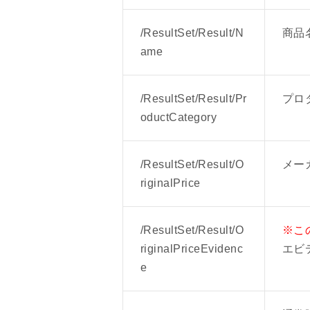
・/ResultSet/Result/Suppli
/ResultSet/Result/N
商品
2023年04月06日
ame
レスポンスフィールドに下記項目
・/ResultSet/Result/Linegif
・/ResultSet/Result/Linegif
/ResultSet/Result/Pr
プロ
・/ResultSet/Result/Linegi
oductCategory
・/ResultSet/Result/Linegi
・/ResultSet/Result/Linegi
/ResultSet/Result/O
メー
riginalPrice
/ResultSet/Result/O
※こ
riginalPriceEvidenc
エビ
e