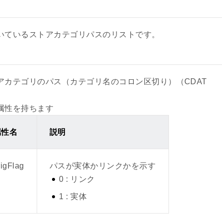
情報を追記しました。
いているストアカテゴリパスのリストです。
eo（商品動画ファイル名）
アカテゴリのパス（カテゴリ名のコロン区切り）（CDAT
を追加しました。
eo（商品動画ファイル名）
属性を持ちます
属性名
説明
を追加しました。
scriptionPointCode（定期購入：定期購入ポイント倍率）
rigFlag
パスが実体かリンクかを示す
0 : リンク
1 : 実体
明」を修正しました。
pingDisplayFlag（Yahoo! ショッピング検索フラグ）