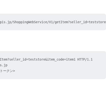
pis.jp/ShoppingWebService/V1/getItem?seller_id=teststore
2025年4月中旬リリース予定
Item?seller_id=teststore&item_code=item1 HTTP/1.1

s/SubCode/Price 個別商品価格
.jp

セストークン>
る項目を追加しました。
ngId(グルーピングID)
ion1～5(バリエーション1～5)