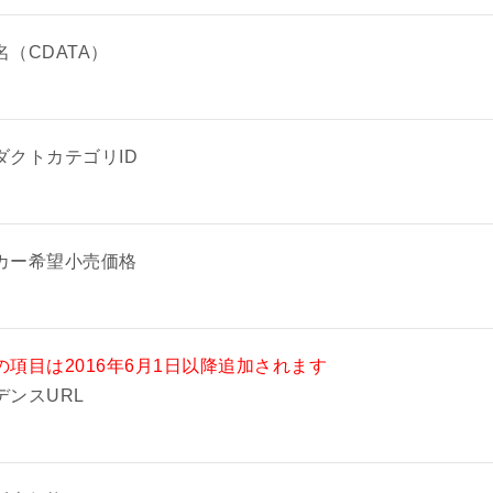
erType（販売ルート）
名（CDATA）
を追加しました。
tCooporationFlag（LINEギフト出品設定）
tItemCommission（LINEギフト手数料）
ダクトカテゴリID
ftItemImageUrl（LINEギフト用商品画像）
ftItemShortname（LINEギフト用商品名）
ftItemCaption（LINEギフト用商品説明）
カー希望小売価格
の項目は2016年6月1日以降追加されます
デンスURL