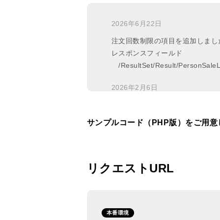
2026年6月22日
注文回数制限の項目を追加しまし
レスポンスフィールド
/ResultSet/Result/PersonS
2026年2月6日
文言の変更いたしました。
レスポンスフィールド
サンプルコード（PHP版）をご用意
/ResultSet/Result/CrossBorde
「購入代行サービスへの掲載可
1：許可（掲載可） → 1
リクエストURL
0：不許可（掲載不可） → 
2026年2月4日
以下レスポンスフィールドが削除
本番環境
/ResultSet/Result/PickAndDeli