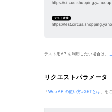
https://circus.shopping.yahooa
/ResultSet/Result/PickAndDeli
/ResultSet/Result/SubCodes/S
/ResultSet/Result/YamatoFfFl
テスト環境
/ResultSet/Result/SubCodes/
https://test.circus.shopping.y
2026年2月2日
購入代行サービスへの掲載可否の
レスポンスフィールド
テスト用APIを利用したい場合は、
/ResultSet/Result/CrossBorde
2025年12月17日
リクエストパラメータ
Y!プレミアム会員に関連する記
「Y!プレミアム会員」→「LYP
「
Web APIの使い方#GETとは
」を
2025年12月8日
レスポンスフィールドに下記項目
/ResultSet/Result/ItemSoc