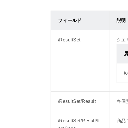
/ResultSet/Result/Varia
/ResultSet/Result/Varia
フィールド
説明
2024年10月30日
LINEギフトに関連する記載を変
/ResultSet
クエ
「LINEギフト」→「LINE」
2024年03月14日
レスポンスフィールドに下記項目
t
/ResultSet/Result/EcoS
/ResultSet/Result/EcoS
URL）
/ResultSet/Result
各個
2023年12月08日
レスポンスフィールドに下記項目
/ResultSet/Result/It
商品
/ResultSet/Result/Poi