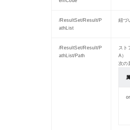
emCode
2023年09月14日
以下レスポンスフィールドに属性
/ResultSet/Result/P
紐づ
/ResultSet/Result/Vid
athList
2023年08月02日
/ResultSet/Result/P
スト
レスポンスフィールドに下記項目
athList/Path
A）
/ResultSet/Result/Vid
次の
2023年06月01日
レスポンスフィールドに下記項目
/ResultSet/Result/Sub
o
2023年04月20日
下記レスポンスフィールドの「説
・/ResultSet/Result/YShop