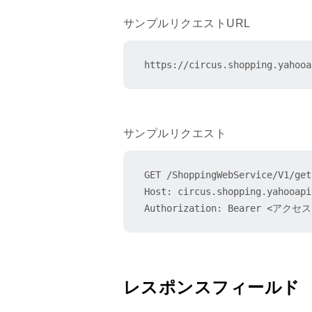
4 : 中古：未使用に近い
サンプルリクエストURL
5 : 中古：目立った傷や汚れなし
6 : 中古：やや傷や汚れあり
https://circus.shopping.yahooa
7 : 中古：傷や汚れあり
8 : 中古：全体的に状態が悪い
2025年3月17日
サンプルリクエスト
個別商品への価格設定機能の追加 
レスポンスフィールド の追加
GET /ShoppingWebService/V1/get
/ResultSet/Result/SubCode
Host: circus.shopping.yahooapis
2024年11月28日
Authorization: Bearer <アク
商品のバリエーション設定に関す
レスポンスフィールド
/ResultSet/Result/Groupi
レスポンスフィールド
/ResultSet/Result/Variat