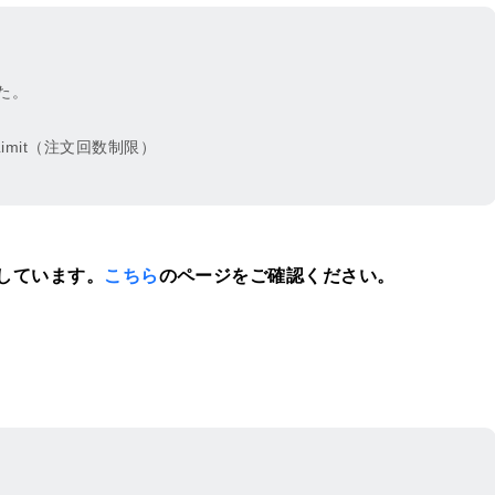
た。
aleLimit（注文回数制限）
しています。
こちら
のページをご確認ください。
rAgencyFlag
否」→「海外向け購入代行の除外設定」
：除外しない（掲載可）
0：除外する（掲載不可）
されたことを追記しました。
veryCode