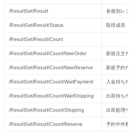
/ResultSet/Result
各個別レス
/ResultSet/Result/Status
取得成否（O
/ResultSet/Result/Count
/ResultSet/Result/Count/NewOrder
新規注文件
/ResultSet/Result/Count/NewReserve
新規予約件
/ResultSet/Result/Count/WaitPayment
入金待ち件
/ResultSet/Result/Count/WaitShipping
出荷待ち件
/ResultSet/Result/Count/Shipping
出荷処理中
/ResultSet/Result/Count/Reserve
予約中件数