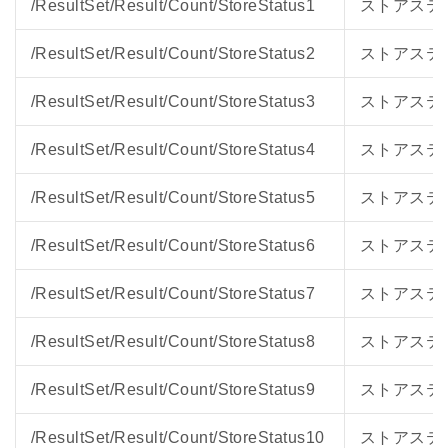
/ResultSet/Result/Count/StoreStatus1
ストアステ
/ResultSet/Result/Count/StoreStatus2
ストアステ
/ResultSet/Result/Count/StoreStatus3
ストアステ
/ResultSet/Result/Count/StoreStatus4
ストアステ
/ResultSet/Result/Count/StoreStatus5
ストアステ
/ResultSet/Result/Count/StoreStatus6
ストアステ
/ResultSet/Result/Count/StoreStatus7
ストアステ
/ResultSet/Result/Count/StoreStatus8
ストアステ
/ResultSet/Result/Count/StoreStatus9
ストアステ
/ResultSet/Result/Count/StoreStatus10
ストアステ