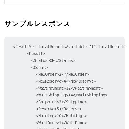
サンプルレスポンス
<ResultSet totalResultsAvailable="1" totalResultsR
      <Result>

        <Status>OK</Status>

        <Count>

          <NewOrder>27</NewOrder>

          <NewReserve>4</NewReserve>

          <WaitPayment>12</WaitPayment>

          <WaitShipping>14</WaitShipping>

          <Shipping>3</Shipping>

          <Reserve>5</Reserve>

          <Holding>10</Holdingr>

          <WaitDone>1</WaitDone>
