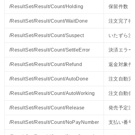
/ResultSet/Result/Count/Holding
保留件数
/ResultSet/Result/Count/WaitDone
注文完了待
/ResultSet/Result/Count/Suspect
いたずら注
/ResultSet/Result/Count/SettleError
決済エラー
/ResultSet/Result/Count/Refund
返金対象件
/ResultSet/Result/Count/AutoDone
注文自動完
/ResultSet/Result/Count/AutoWorking
注文自動保
/ResultSet/Result/Count/Release
発売予定注
/ResultSet/Result/Count/NoPayNumber
支払い番号