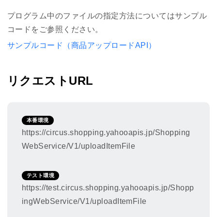
2019年08月07日
プログラム中のファイルの指定方法についてはサンプル
下記項目を追加します。
コードをご参照ください。
is-drug（第1類医薬品）
サンプルコード（商品アップロードAPI）
リリース日：2019年08月08日（木）
※ファイルフォーマットの詳細は
こちら
をご確
リクエストURL
認ください。
本番環境
https://circus.shopping.yahooapis.jp/Shopping
WebService/V1/uploadItemFile
テスト環境
https://test.circus.shopping.yahooapis.jp/Shopp
ingWebService/V1/uploadItemFile