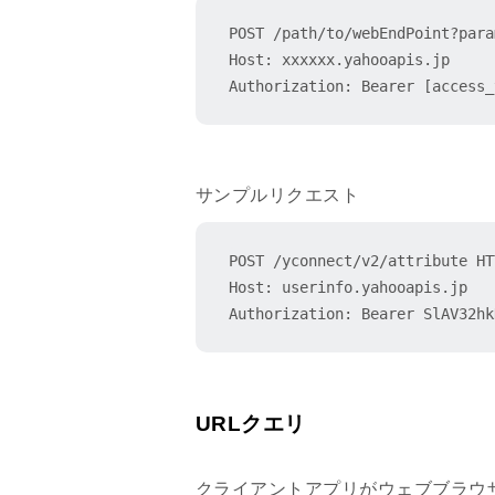
POST /path/to/webEndPoint?para
Host: xxxxxx.yahooapis.jp

Authorization: Bearer [access_
サンプルリクエスト
POST /yconnect/v2/attribute HT
Host: userinfo.yahooapis.jp

Authorization: Bearer SlAV32hk
URLクエリ
クライアントアプリがウェブブラウザー（